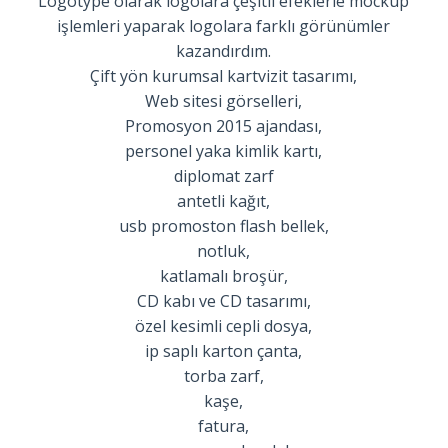
Logotype olarak logolara çeşitli efeklerle mockup
işlemleri yaparak logolara farklı görünümler
kazandırdım.
Çift yön kurumsal kartvizit tasarımı,
Web sitesi görselleri,
Promosyon 2015 ajandası,
personel yaka kimlik kartı,
diplomat zarf
antetli kağıt,
usb promoston flash bellek,
notluk,
katlamalı broşür,
CD kabı ve CD tasarımı,
özel kesimli cepli dosya,
ip saplı karton çanta,
torba zarf,
kaşe,
fatura,