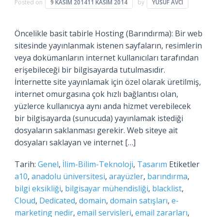
Posted on
9 KASIM 2014
11 KASIM 2014
by
YUSUF AVCI
Öncelikle basit tabirle Hosting (Barındırma): Bir web
sitesinde yayınlanmak istenen sayfaların, resimlerin
veya dokümanların internet kullanıcıları tarafından
erişebileceği bir bilgisayarda tutulmasıdır.
İnternette site yayınlamak için özel olarak üretilmiş,
internet omurgasına çok hızlı bağlantısı olan,
yüzlerce kullanıcıya aynı anda hizmet verebilecek
bir bilgisayarda (sunucuda) yayınlamak istediği
dosyaların saklanması gerekir. Web siteye ait
dosyaları saklayan ve internet […]
Tarih:
Genel
,
İlim-Bilim-Teknoloji
,
Tasarım
Etiketler
a10
,
anadolu üniversitesi
,
arayüzler
,
barındırma
,
bilgi eksikliği
,
bilgisayar mühendisliği
,
blacklist
,
Cloud
,
Dedicated
,
domain
,
domain satışları
,
e-
marketing nedir
,
email servisleri
,
email zararları
,