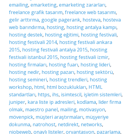
emailing
,
emarketing
,
emarketing zararları
,
freelance grafik tasarım
,
freelance web tasarımı
,
gelir arttırma
,
google pagerank
,
hosteva
,
hosteva
web barındırma
,
hosting
,
hosting antalya kampı
,
hosting destek
,
hosting eğitimi
,
hosting festivali
,
hosting festivali 2014
,
hosting festivali ankara
2015
,
hosting festivali antalya 2015
,
hosting
festivali istanbul 2015
,
hosting festivali izmir
,
hosting firmaları
,
hosting fuarı
,
hosting lideri
,
hosting nedir
,
hosting pazarı
,
hosting sektörü
,
hosting semineri
,
hosting trendleri
,
hosting
workshop
,
html
,
html bozuklukları
,
HTML
standartları
,
https
,
ihs
,
isimtescil
,
işletim sistemleri
,
juniper
,
kara liste ip adresleri
,
kodlama
,
lider firma
olmak
,
maestro panel
,
mailing
,
motivasyon
,
mövenpick
,
müşteri araştırmaları
,
müşyeriye
dokunma
,
natrohost
,
netdirekt
,
networks
,
niobeweb
,
onaylı listeler
,
oryantasyon
,
pazarlama
,