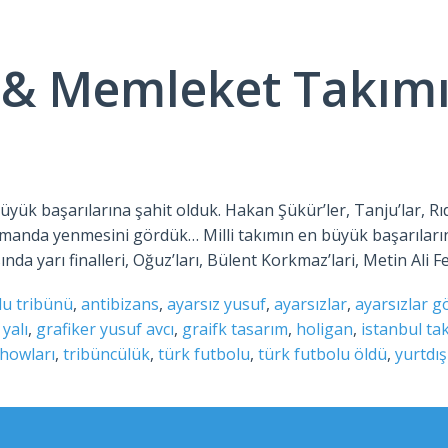
& Memleket Takımı
ük başarılarına şahit olduk. Hakan Şükür’ler, Tanju’lar, Rıdv
anda yenmesini gördük… Milli takımın en büyük başarılarına 
a yarı finalleri, Oğuz’ları, Bülent Korkmaz’lari, Metin Ali Fe
lu tribünü
,
antibizans
,
ayarsız yusuf
,
ayarsızlar
,
ayarsızlar g
yalı
,
grafiker yusuf avcı
,
graifk tasarım
,
holigan
,
istanbul ta
showları
,
tribüncülük
,
türk futbolu
,
türk futbolu öldü
,
yurtdış