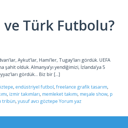
 ve Türk Futbolu?
an’lar, Aykut’lar, Hami’ler, Tugay’ları gördük. UEFA
şahit olduk. Almanya’yı yendiğimizi, İzlanda’ya 5
yyaz’ları gördük… Biz bir […]
öztepe
,
endüstriyel futbol
,
freelance grafik tasarım
,
kımı
,
izmir takımları
,
memleket takımı
,
meşale show
,
p
ı tribün
,
yusuf avcı göztepe
Yorum yaz