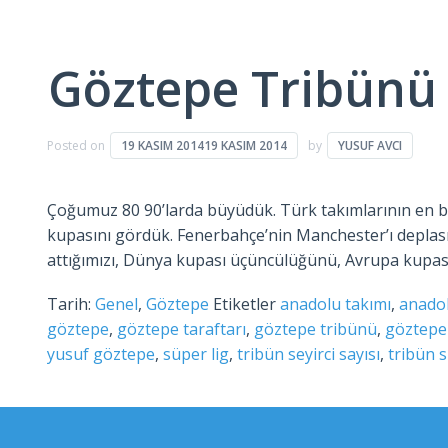
Göztepe Tribünü 
Posted on
19 KASIM 2014
19 KASIM 2014
by
YUSUF AVCI
Çoğumuz 80 90’larda büyüdük. Türk takımlarının en büy
kupasını gördük. Fenerbahçe’nin Manchester’ı deplasm
attığımızı, Dünya kupası üçüncülüğünü, Avrupa kupasınd
Tarih:
Genel
,
Göztepe
Etiketler
anadolu takımı
,
anado
göztepe
,
göztepe taraftarı
,
göztepe tribünü
,
göztepe 
yusuf göztepe
,
süper lig
,
tribün seyirci sayısı
,
tribün 