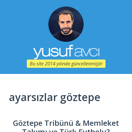
Bu site 2014 yılında güncellenmiştir
ayarsızlar göztepe
Göztepe Tribünü & Memleket
Takımı ve Türk Futbolu?