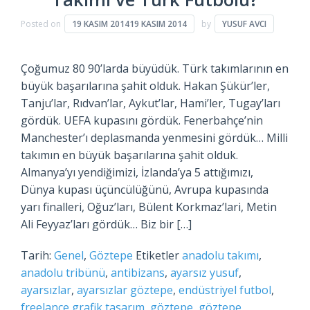
Posted on
19 KASIM 2014
19 KASIM 2014
by
YUSUF AVCI
Çoğumuz 80 90’larda büyüdük. Türk takımlarının en
büyük başarılarına şahit olduk. Hakan Şükür’ler,
Tanju’lar, Rıdvan’lar, Aykut’lar, Hami’ler, Tugay’ları
gördük. UEFA kupasını gördük. Fenerbahçe’nin
Manchester’ı deplasmanda yenmesini gördük… Milli
takımın en büyük başarılarına şahit olduk.
Almanya’yı yendiğimizi, İzlanda’ya 5 attığımızı,
Dünya kupası üçüncülüğünü, Avrupa kupasında
yarı finalleri, Oğuz’ları, Bülent Korkmaz’lari, Metin
Ali Feyyaz’ları gördük… Biz bir […]
Tarih:
Genel
,
Göztepe
Etiketler
anadolu takımı
,
anadolu tribünü
,
antibizans
,
ayarsız yusuf
,
ayarsızlar
,
ayarsızlar göztepe
,
endüstriyel futbol
,
freelance grafik tasarım
,
göztepe
,
göztepe