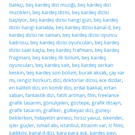
balıkçı
,
beş kardeş dizi müziği
,
beş kardeş dizi
müzikleri
,
beş kardeş dizisi
,
beş kardeş dizisi
başlıyor
,
beş kardeş dizisi hangi gün
,
beş kardeş
dizisi hangi kanalda
,
beş kardeş dizisi kanal d
,
beş
kardeş dizisi ne zaman
,
beş kardeş dizisi oyuncu
kadrosu
,
beş kardeş dizisi oyuncuları
,
beş kardeş
dizisi saat kaçta
,
beş kardeş frafmanı
,
beş kardeş
fragmanı
,
beş kardeş ilk bölüm
,
beş kardeş
oyuncuları
,
beş kardeş sait
,
beş kardeş serkan
keskin
,
beş kardeş son bölüm
,
burak aksak
,
çay var
mı
,
cengiz bozkurt
,
dizi
,
doktorlar dizisi
,
ece dizdar
,
en kaliteli dizi
,
en komik dizi
,
erdal bakkal
,
ertan
saban
,
fantastik dizi
,
fatih artman
,
film
,
freelance
grafik tasarım
,
gönülçelen
,
göztepe
,
grafik dizayn
,
grafik tasarım
,
grafiker
,
gülbeyaz dizi
,
güneşi
beklerken
,
hidayetin annesi
,
hırsız yavuz
,
iskender
,
işler güçler
,
ismail abi
,
istanbul
,
itirazım var
,
iz filmi
,
kadıköy
,
kanal d dizi
,
kara para aşk
,
kardeş payı
,