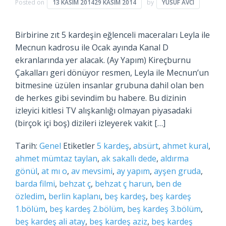
Posted on
13 KASIM 2014
29 KASIM 2014
by
YUSUF AVCI
Birbirine zıt 5 kardeşin eğlenceli maceraları Leyla ile
Mecnun kadrosu ile Ocak ayında Kanal D
ekranlarında yer alacak. (Ay Yapım) Kireçburnu
Çakalları geri dönüyor resmen, Leyla ile Mecnun’un
bitmesine üzülen insanlar grubuna dahil olan ben
de herkes gibi sevindim bu habere. Bu dizinin
izleyici kitlesi TV alışkanlığı olmayan piyasadaki
(birçok içi boş) dizileri izleyerek vakit […]
Tarih:
Genel
Etiketler
5 kardeş
,
absürt
,
ahmet kural
,
ahmet mümtaz taylan
,
ak sakallı dede
,
aldırma
gönül
,
at mı o
,
av mevsimi
,
ay yapım
,
ayşen gruda
,
barda filmi
,
behzat ç
,
behzat ç harun
,
ben de
özledim
,
berlin kaplanı
,
beş kardeş
,
beş kardeş
1.bölüm
,
beş kardeş 2.bölüm
,
beş kardeş 3.bölüm
,
beş kardeş ali atay
,
beş kardeş aziz
,
beş kardeş