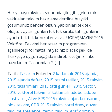
Her yılbaşı takvim sezonunda çile gibi gelen çok
vakit alan takvim hazırlama derdine bu yılki
çözümünüz benden olsun. Şablonları tek tek
oluştur, ayları günleri tek tek sırala, tatil günlerini
ayarla, tek tek kontrol et vs vs.. UĞRAŞMAYIN! 2015
Vektörel Takvimi her tasarım programının
açabileceği formatta ihtiyacınız olacak şekilde
Türkçeye uygun aşağıda indirebileceğiniz linke
hazırladım. Tasarımları 2 […]
Tarih:
Tasarım
Etiketler
2 katlamalı
,
2015 ajanda
,
2015 ajanda defter
,
2015 resmi tatiller
,
2015 takvim
,
2015 tasarımları
,
2015 tatil günleri
,
2015 vector
,
2016 vektörel takvim
,
3 katlamalı
,
adobe
,
adobe
illustrator
,
AI ve EPS 2015 takvim
,
ajanda tasarımı
,
blok takvim
,
CDR 2015 takvim
,
corel draw
,
duvar
takvimi
,
freelance
,
gemici takvim
,
grafik dizayn
,