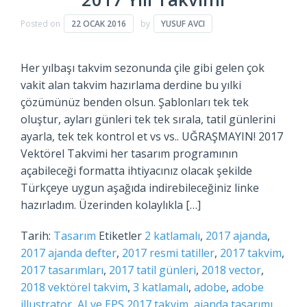
Posted on
22 OCAK 2016
by
YUSUF AVCI
Her yılbaşı takvim sezonunda çile gibi gelen çok
vakit alan takvim hazırlama derdine bu yılki
çözümünüz benden olsun. Şablonları tek tek
oluştur, ayları günleri tek tek sırala, tatil günlerini
ayarla, tek tek kontrol et vs vs.. UĞRAŞMAYIN! 2017
Vektörel Takvimi her tasarım programının
açabileceği formatta ihtiyacınız olacak şekilde
Türkçeye uygun aşağıda indirebileceğiniz linke
hazırladım. Üzerinden kolaylıkla […]
Tarih:
Tasarım
Etiketler
2 katlamalı
,
2017 ajanda
,
2017 ajanda defter
,
2017 resmi tatiller
,
2017 takvim
,
2017 tasarımları
,
2017 tatil günleri
,
2018 vector
,
2018 vektörel takvim
,
3 katlamalı
,
adobe
,
adobe
illustrator
,
AI ve EPS 2017 takvim
,
ajanda tasarımı
,