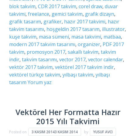
blok takvim
,
CDR 2017 takvim
,
corel draw
,
duvar
takvimi
,
freelance
,
gemici takvim
,
grafik dizayn
,
grafik tasarım
,
grafiker
,
hazır 2017 takvimi
,
hazır
takvim tasarımı
,
hoşgeldin 2017 tasarım
,
illustrator
,
kuşe takvim
,
masa sümeni
,
masa takvimi
,
matbaa
,
modern 2017 takvim tasarımı
,
organizer
,
PDF 2017
takvim
,
promosyon 2017
,
sakallı takvim
,
takvim
indir
,
takvim tasarımı
,
vector 2017
,
vector calendar
,
vektör 2017 takvim
,
vektörel 2017 takvim indir
,
vektörel türkçe takvim
,
yılbaşı takvim
,
yılbaşı
tasarım
Yorum yaz
Vektörel Her Formatta Hazır
2015 Yılı Takvimi
Posted on
3 KASIM 2014
3 KASIM 2014
by
YUSUF AVCI