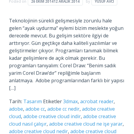
Posted on
26 EKIM 2014
12 ARALIK 2014
by
YUSUF AVCI
Teknolojinin sürekli gelişmesiyle zorunlu hale
gelen “ayak uydurma” eylemi bizim meslekte yoğun
derecede mevcut. Bu gelişim sektöre ilgiyi de
arttırıyor. Gün geçtikçe daha kaliteli yazılımlar ve
geliştirmeler çıkıyor. Programları tanımak bilmek
kadar gelişimlere de açık olmak gerekir. Bu
programları tanıyalım: Corel Draw: “Benim sadık
yarim Corel Draw’dır” repliğimle başlarım
anlatmaya. Adobe programlarından farklı bir yapısı
[…]
Tarih:
Tasarım
Etiketler
3dmax
,
acrobat reader
,
adobe
,
adobe cc
,
adobe cc nedir
,
adobe creative
cloud
,
adobe creative cloud indir
,
adobe creative
cloud nasıl çalışır
,
adobe creative cloud ne işe yarar
,
adobe creative cloud nedir
,
adobe creative cloud