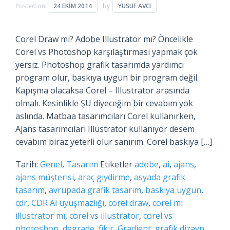
Posted on
24 EKIM 2014
by
YUSUF AVCI
Corel Draw mı? Adobe Illustrator mı? Öncelikle
Corel vs Photoshop karşılaştırması yapmak çok
yersiz. Photoshop grafik tasarımda yardımcı
program olur, baskıya uygun bir program değil.
Kapışma olacaksa Corel – Illustrator arasında
olmalı. Kesinlikle ŞU diyeceğim bir cevabım yok
aslında. Matbaa tasarımcıları Corel kullanırken,
Ajans tasarımcıları Illustrator kullanıyor desem
cevabım biraz yeterli olur sanırım. Corel baskıya […]
Tarih:
Genel
,
Tasarım
Etiketler
adobe
,
ai
,
ajans
,
ajans müşterisi
,
araç giydirme
,
asyada grafik
tasarım
,
avrupada grafik tasarım
,
baskıya uygun
,
cdr
,
CDR Aİ uyuşmazlığı
,
corel draw
,
corel mi
illustrator mı
,
corel vs illustrator
,
corel vs
photoshop
,
degrade
,
fikir
,
Gradient
,
grafik dizayn
,