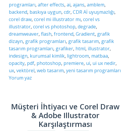
programları
,
after effects
,
ai
,
ajans
,
amblem
,
backend
,
baskıya uygun
,
cdr
,
CDR Aİ uyuşmazlığı
,
corel draw
,
corel mi illustrator mı
,
corel vs
illustrator
,
corel vs photoshop
,
degrade
,
dreamweaver
,
flash
,
frontend
,
Gradient
,
grafik
dizayn
,
grafik programları
,
grafik tasarım
,
grafik
tasarım programları
,
grafiker
,
html
,
illustrator
,
indesign
,
kurumsal kimlik
,
lightroom
,
matbaa
,
opacity
,
pdf
,
photoshop
,
premiere
,
ui
,
ui ux nedir
,
ux
,
vektörel
,
web tasarım
,
yeni tasarım programları
Yorum yaz
Müşteri İhtiyacı ve Corel Draw
& Adobe Illustrator
Karşılaştırması