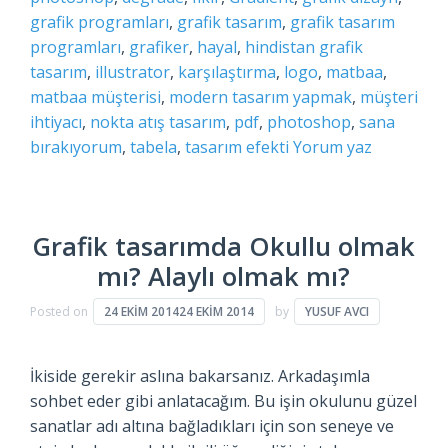
grafik programları
,
grafik tasarım
,
grafik tasarım
programları
,
grafiker
,
hayal
,
hindistan grafik
tasarım
,
illustrator
,
karşılaştırma
,
logo
,
matbaa
,
matbaa müşterisi
,
modern tasarım yapmak
,
müşteri
ihtiyacı
,
nokta atış tasarım
,
pdf
,
photoshop
,
sana
bırakıyorum
,
tabela
,
tasarım efekti
Yorum yaz
Grafik tasarımda Okullu olmak
mı? Alaylı olmak mı?
Posted on
24 EKIM 2014
24 EKIM 2014
by
YUSUF AVCI
İkiside gerekir aslına bakarsanız. Arkadaşımla
sohbet eder gibi anlatacağım. Bu işin okulunu güzel
sanatlar adı altına bağladıkları için son seneye ve