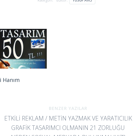
Kategori:
Editör:
YUSUF AVCI
i Hanım
BENZER YAZILAR
ETKILI REKLAM / METIN YAZMAK VE YARATICILIK
GRAFIK TASARIMCI OLMANIN 21 ZORLUĞU