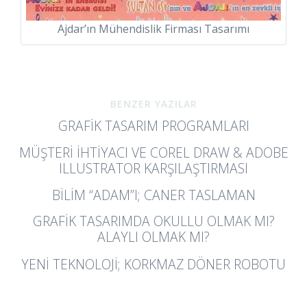
Ajdar’ın Mühendislik Firması Tasarımı
BENZER YAZILAR
GRAFIK TASARIM PROGRAMLARI
MÜŞTERI İHTIYACI VE COREL DRAW & ADOBE
ILLUSTRATOR KARŞILAŞTIRMASI
BILIM “ADAM”I; CANER TASLAMAN
GRAFIK TASARIMDA OKULLU OLMAK MI?
ALAYLI OLMAK MI?
YENI TEKNOLOJI; KORKMAZ DÖNER ROBOTU