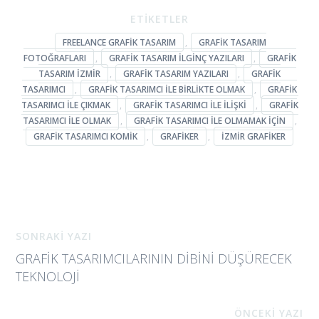
ETİKETLER
FREELANCE GRAFIK TASARIM
,
GRAFIK TASARIM
FOTOĞRAFLARI
,
GRAFIK TASARIM ILGINÇ YAZILARI
,
GRAFIK
TASARIM IZMIR
,
GRAFIK TASARIM YAZILARI
,
GRAFIK
TASARIMCI
,
GRAFIK TASARIMCI ILE BIRLIKTE OLMAK
,
GRAFIK
TASARIMCI ILE ÇIKMAK
,
GRAFIK TASARIMCI ILE ILIŞKI
,
GRAFIK
TASARIMCI ILE OLMAK
,
GRAFIK TASARIMCI ILE OLMAMAK IÇIN
,
GRAFIK TASARIMCI KOMIK
,
GRAFIKER
,
IZMIR GRAFIKER
SONRAKİ YAZI
GRAFIK TASARIMCILARININ DIBINI DÜŞÜRECEK
TEKNOLOJI
ÖNCEKİ YAZI