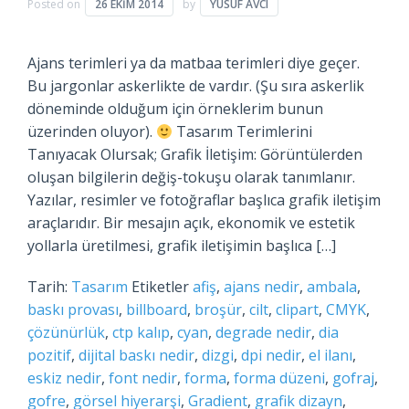
Posted on
26 EKIM 2014
by
YUSUF AVCI
Ajans terimleri ya da matbaa terimleri diye geçer.
Bu jargonlar askerlikte de vardır. (Şu sıra askerlik
döneminde olduğum için örneklerim bunun
üzerinden oluyor).
Tasarım Terimlerini
Tanıyacak Olursak; Grafik İletişim: Görüntülerden
oluşan bilgilerin değiş-tokuşu olarak tanımlanır.
Yazılar, resimler ve fotoğraflar başlıca grafik iletişim
araçlarıdır. Bir mesajın açık, ekonomik ve estetik
yollarla üretilmesi, grafik iletişimin başlıca […]
Tarih:
Tasarım
Etiketler
afiş
,
ajans nedir
,
ambala
,
baskı provası
,
billboard
,
broşür
,
cilt
,
clipart
,
CMYK
,
çözünürlük
,
ctp kalıp
,
cyan
,
degrade nedir
,
dia
pozitif
,
dijital baskı nedir
,
dizgi
,
dpi nedir
,
el ilanı
,
eskiz nedir
,
font nedir
,
forma
,
forma düzeni
,
gofraj
,
gofre
,
görsel hiyerarşi
,
Gradient
,
grafik dizayn
,