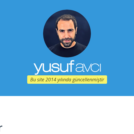
Bu site 2014 yılında güncellenmiştir
r