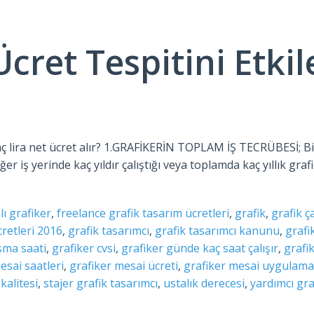
Ücret Tespitini Etki
kaç lira net ücret alır? 1.GRAFİKERİN TOPLAM İŞ TECRÜBESİ; Bi
r iş yerinde kaç yıldır çalıştığı veya toplamda kaç yıllık graf
ı grafiker
,
freelance grafik tasarım ücretleri
,
grafik
,
grafik ç
cretleri 2016
,
grafik tasarımcı
,
grafik tasarımcı kanunu
,
grafi
ışma saati
,
grafiker cvsi
,
grafiker günde kaç saat çalışır
,
grafi
esai saatleri
,
grafiker mesai ücreti
,
grafiker mesai uygulama
kalitesi
,
stajer grafik tasarımcı
,
ustalık derecesi
,
yardımcı gra