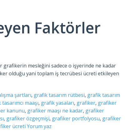
leyen Faktörler
r grafikerin mesleğini sadece o işyerinde ne kadar
iker olduğu yani toplam iş tecrübesi ücreti etkileyen
alışma şartları
,
grafik tasarım rütbesi
,
grafik tasarım
k tasarımcı maaşı
,
grafik yasaları
,
grafiker
,
grafiker
ker kanunu
,
grafiker maaşı ne kadar
,
grafiker
sı
,
grafiker özgeçmişi
,
grafiker portfolyosu
,
grafiker
fiker ücreti
Yorum yaz