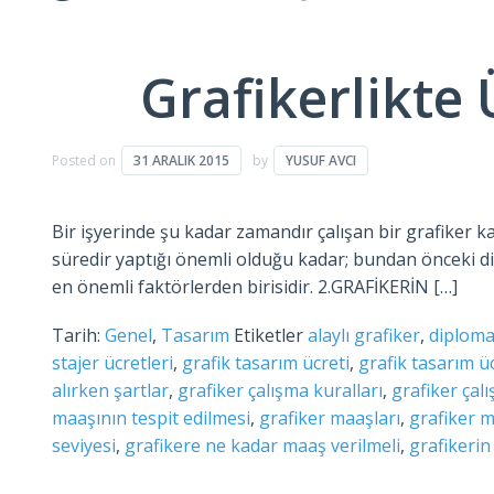
Grafikerlikte 
Posted on
31 ARALIK 2015
by
YUSUF AVCI
Bir işyerinde şu kadar zamandır çalışan bir grafiker 
süredir yaptığı önemli olduğu kadar; bundan önceki diğe
en önemli faktörlerden birisidir. 2.GRAFİKERİN […]
Tarih:
Genel
,
Tasarım
Etiketler
alaylı grafiker
,
diplomal
stajer ücretleri
,
grafik tasarım ücreti
,
grafik tasarım ü
alırken şartlar
,
grafiker çalışma kuralları
,
grafiker çal
maaşının tespit edilmesi
,
grafiker maaşları
,
grafiker m
seviyesi
,
grafikere ne kadar maaş verilmeli
,
grafikerin 