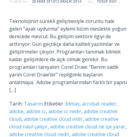
Posted on
26 EKIM 2014
12 ARALIK 2014
by
YUSUF AVCI
Teknolojinin sürekli gelişmesiyle zorunlu hale
gelen “ayak uydurma” eylemi bizim meslekte yoğun
derecede mevcut. Bu gelişim sektöre ilgiyi de
arttırıyor. Gün geçtikçe daha kaliteli yazılımlar ve
geliştirmeler çıkıyor. Programları tanımak bilmek
kadar gelişimlere de açık olmak gerekir. Bu
programları tanıyalım: Corel Draw: “Benim sadık
yarim Corel Draw’dır” repliğimle başlarım
anlatmaya. Adobe programlarından farklı bir yapısı
[…]
Tarih:
Tasarım
Etiketler
3dmax
,
acrobat reader
,
adobe
,
adobe cc
,
adobe cc nedir
,
adobe creative
cloud
,
adobe creative cloud indir
,
adobe creative
cloud nasıl çalışır
,
adobe creative cloud ne işe yarar
,
adobe creative cloud nedir
,
adobe creative cloud