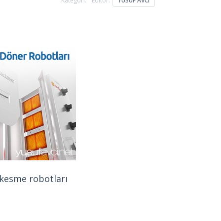
Kategori:
Editör:
YUSUF AVCI
kesme robotları