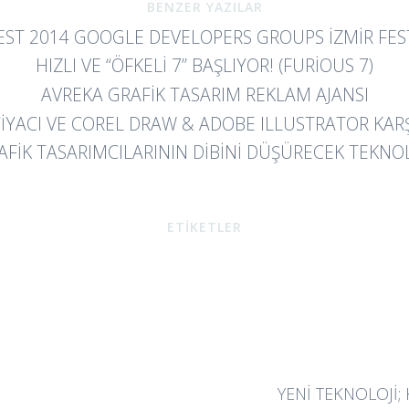
BENZER YAZILAR
EST 2014 GOOGLE DEVELOPERS GROUPS İZMIR FEST
HIZLI VE “ÖFKELİ 7” BAŞLIYOR! (FURIOUS 7)
AVREKA GRAFIK TASARIM REKLAM AJANSI
IYACI VE COREL DRAW & ADOBE ILLUSTRATOR KAR
AFIK TASARIMCILARININ DIBINI DÜŞÜRECEK TEKNOL
ETİKETLER
YENI TEKNOLOJI