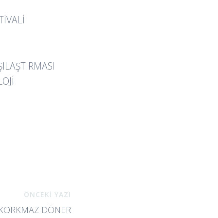
IVALI
ŞILAŞTIRMASI
OJI
ÖNCEKİ YAZI
; KORKMAZ DÖNER