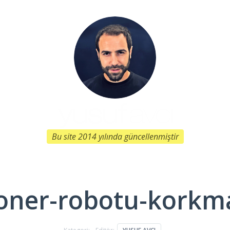
Bu site 2014 yılında güncellenmiştir
oner-robotu-korkm