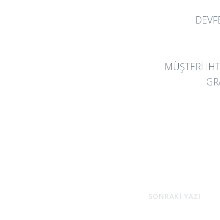
DEVF
MÜŞTERI İHT
GR
SONRAKİ YAZI