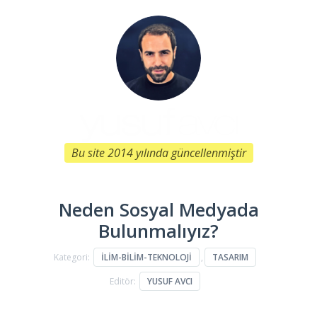
Bu site 2014 yılında güncellenmiştir
Neden Sosyal Medyada
Bulunmalıyız?
Kategori:
İLIM-BILIM-TEKNOLOJI
,
TASARIM
Editör:
YUSUF AVCI