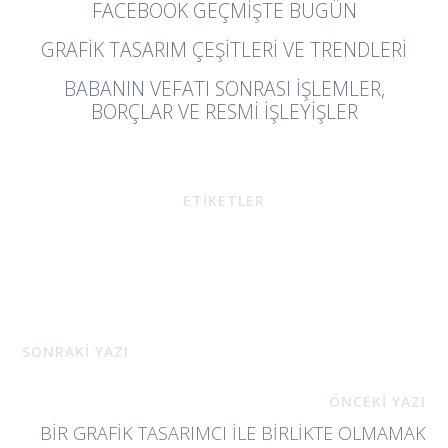
FACEBOOK GEÇMIŞTE BUGÜN
GRAFIK TASARIM ÇEŞITLERI VE TRENDLERI
BABANIN VEFATI SONRASI İŞLEMLER,
BORÇLAR VE RESMI İŞLEYIŞLER
ETİKETLER
SONRAKİ YAZI
ÖNCEKİ YAZI
BIR GRAFIK TASARIMCI ILE BIRLIKTE OLMAMAK