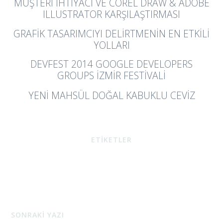
MÜŞTERI İHTIYACI VE COREL DRAW & ADOBE
ILLUSTRATOR KARŞILAŞTIRMASI
GRAFIK TASARIMCIYI DELIRTMENIN EN ETKILI
YOLLARI
DEVFEST 2014 GOOGLE DEVELOPERS
GROUPS İZMIR FESTIVALI
YENI MAHSÜL DOĞAL KABUKLU CEVİZ
ETİKETLER
SONRAKİ YAZI