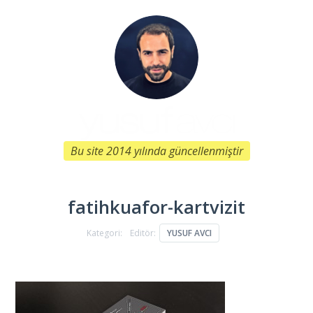
Bu site 2014 yılında güncellenmiştir
fatihkuafor-kartvizit
Kategori:
Editör:
YUSUF AVCI