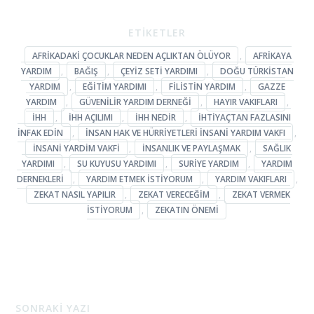
ETİKETLER
AFRIKADAKI ÇOCUKLAR NEDEN AÇLIKTAN ÖLÜYOR
,
AFRIKAYA
YARDIM
,
BAĞIŞ
,
ÇEYIZ SETI YARDIMI
,
DOĞU TÜRKISTAN
YARDIM
,
EĞITIM YARDIMI
,
FILISTIN YARDIM
,
GAZZE
YARDIM
,
GÜVENILIR YARDIM DERNEĞI
,
HAYIR VAKIFLARI
,
IHH
,
IHH AÇILIMI
,
IHH NEDIR
,
IHTIYAÇTAN FAZLASINI
INFAK EDIN
,
İNSAN HAK VE HÜRRIYETLERI İNSANI YARDIM VAKFI
,
INSANI YARDIM VAKFI
,
INSANLIK VE PAYLAŞMAK
,
SAĞLIK
YARDIMI
,
SU KUYUSU YARDIMI
,
SURIYE YARDIM
,
YARDIM
DERNEKLERI
,
YARDIM ETMEK ISTIYORUM
,
YARDIM VAKIFLARI
,
ZEKAT NASIL YAPILIR
,
ZEKAT VERECEĞIM
,
ZEKAT VERMEK
ISTIYORUM
,
ZEKATIN ÖNEMI
SONRAKİ YAZI