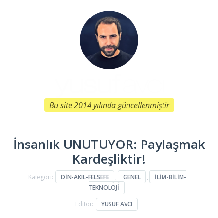
Bu site 2014 yılında güncellenmiştir
İnsanlık UNUTUYOR: Paylaşmak
Kardeşliktir!
Kategori:
DIN-AKIL-FELSEFE
,
GENEL
,
İLIM-BILIM-
TEKNOLOJI
Editör:
YUSUF AVCI