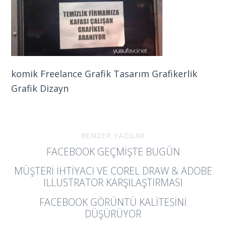
komik Freelance Grafik Tasarım Grafikerlik
Grafik Dizayn
BENZER YAZILAR
FACEBOOK GEÇMIŞTE BUGÜN
MÜŞTERI İHTIYACI VE COREL DRAW & ADOBE
ILLUSTRATOR KARŞILAŞTIRMASI
FACEBOOK GÖRÜNTÜ KALITESINI
DÜŞÜRÜYOR